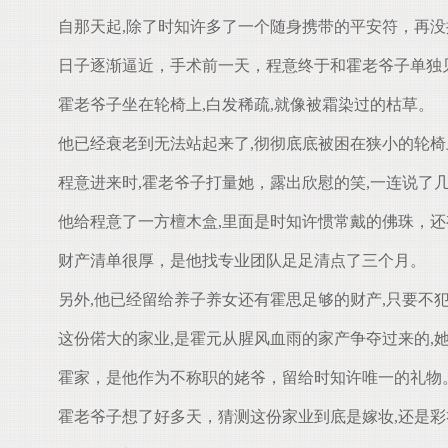
自那天起,除了时知许多了一个随身携带的平安符，再没
日子逐渐逼近，手术前一天，程意终于和霍老爷子单独
霍老爷子坐在轮椅上,白发稀疏,就像被霜染过的枯草。
他已经衰老到无法站起来了,彻彻底底被困在狭小的轮椅
程意进来时,霍老爷子打量她，露出欣慰的笑,一连说了
他给程意了一方檀木盒,里面是时知许惯常戴的佛珠，还
财产清单很厚，是他找专业团队足足清点了三个月。
另外,他已经留给养子养女还有霍思足够的财产,只要不犯
这份偌大的家业,是霍元从腥风血雨的家产争夺过来的,
霍家，是他作为不称职的姥爷，留给时知许唯一的礼物
霍老爷子想了好多天，猜测这份家业到底是嫁妆,还是彩