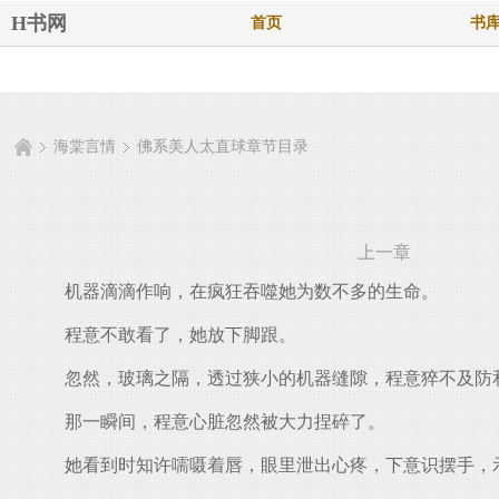
H书网
首页
书
海棠言情
佛系美人太直球章节目录
上一章
机器滴滴作响，在疯狂吞噬她为数不多的生命。
程意不敢看了，她放下脚跟。
忽然，玻璃之隔，透过狭小的机器缝隙，程意猝不及防
那一瞬间，程意心脏忽然被大力捏碎了。
她看到时知许嚅嗫着唇，眼里泄出心疼，下意识摆手，