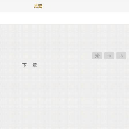
足迹
+A
-A
下一 章