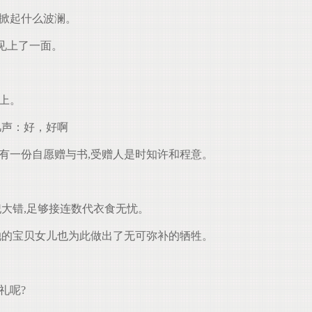
掀起什么波澜。
见上了一面。
上。
几声：好，好啊
有一份自愿赠与书,受赠人是时知许和程意。
大错,足够接连数代衣食无忧。
她的宝贝女儿也为此做出了无可弥补的牺牲。
。
礼呢?