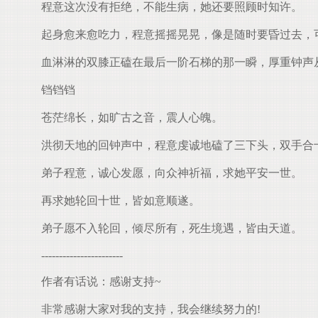
程意这次没有拒绝，不能生病，她还要照顾时知许。
起身愈来愈吃力，程意摇摇晃晃，像是随时要昏过去，
血淋淋的双膝正磕在最后一阶石梯的那一瞬，厚重钟声
铛铛铛
苍茫绵长，如旷古之音，震人心魄。
洪彻天地的回钟声中，程意虔诚地磕了三下头，双手合
弟子程意，诚心发愿，向众神祈福，求她平安一世。
再求她轮回十世，皆如意顺遂。
弟子愿不入轮回，倾尽所有，死生境遇，皆由天道。
-----------------------
作者有话说：感谢支持~
非常感谢大家对我的支持，我会继续努力的!