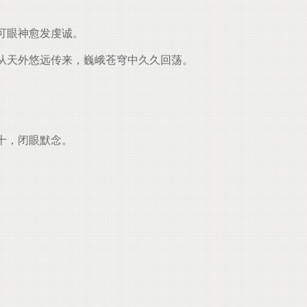
可眼神愈发虔诚。
从天外悠远传来，巍峨苍穹中久久回荡。
十，闭眼默念。