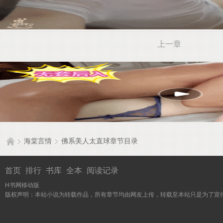
上一章
海棠言情
佛系美人太直球章节目录
首页
排行
书库
全本
阅读记录
H书网移动版
版权声明：本站小说为转载作品，所有章节均由网友上传，转载至本站只是为了宣