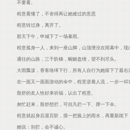
不要看。
程意看懂了，不舍得再让她难过的意思
程意转过身，离开了。
那天下午，申城下了一场暴雨。
程意孤身一人，来到一座山脚，山顶湮没在雨幕中，现
通往的山路，三千阶梯，蜿蜒盘绕，望不到尽头。
大雨瓢泼，香客络绎下行，所有人自行为她留下了最右
在一面又一面面游动的伞中，程意逆着人流，一步一叩
殷舒的友人恰好来祈福，认出了程意。
匆忙赶来，殷舒想拦，可但凡拦一下、撑一下伞。
程意就起身后退百阶，摸一把脸上的雨水，再重新跪下
她说：别拦，会不诚心。