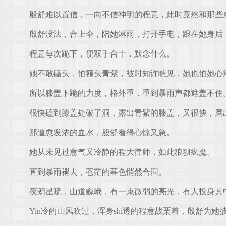
殷舒难以置信，一向不信神明的程意，此时竟然和那些
殷舒没法，合上伞，陪她淋雨，打开手电，跟在她身后
程意每次跪下，便双手合十，默念什么。
她不敢磕头，怕额头青紫，被时知许瞧见，她也怕她心
所以膝盖下跪的力度，格外重，重到暴雨声都遮盖不住
很快磕到膝盖处破了洞，露出青紫的膝盖，又很快，磨
那道愈发浓的血水，殷舒看得心惊又急。
她从未见过意气又冷静的程大律师，如此狼狈疯魔。
直到暴雨褪去，苍茫的暮色悄然合围。
夜朗星疏，山道巍峨，有一束微弱的亮光，有人投身其
Yin冷的山风吹过，浑身shi透的程意战栗着，殷舒为她