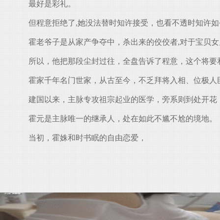
最好是彩礼。
但程意拒绝了,她没法替时知许接受，也看不透时知许如
霍老爷子是从家产争夺中，杀出来的佼佼者,对于宝贝女
所以，他把那段尘封过往，全盘告诉了程意，这个将要
霍家千年名门世家，从古至今，不乏拜将入相、位极人臣
建国以来，主脉专攻祖宗起业的医学，旁系则到处开花
霍元是主脉唯一的继承人，处在如此不尴不尬的境地。
当初，霍姝和时书眠的自由恋爱，