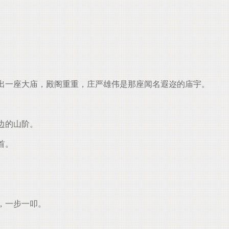
出一座大庙，殿阁重重，庄严雄伟是那座闻名遐迩的庙宇。
边的山阶。
首。
，一步一叩。