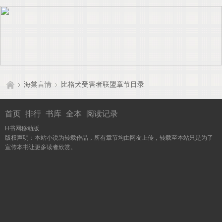
海棠言情
比格犬受害者联盟章节目录
首页
排行
书库
全本
阅读记录
H书网移动版
版权声明：本站小说为转载作品，所有章节均由网友上传，转载至本站只是为了
宣传本书让更多读者欣赏。