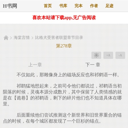
H书网
首页
书库
完本
作者
足迹
喜欢本站请下载app,无广告阅读
海棠言情
比格犬受害者联盟章节目录
第278章
+A
-A
上一章
下一 章
不仅如此，那雕像身上的磁场反应也和祁鹤语一样。
祁鹞猛地想起来，之前司令他们都说过，祁鹤语当初
陨落的时候，灵魂本源分成数片，其中保留了人类情感的就
是在【诡巷】的祁鹤语，剩下的碎片他们也不知道具体在哪
里。
后面重续他们尝试推测这个新世界和旧世界重合的锚
点的时候，在每个城区都发现了一个巨杉的锚点。