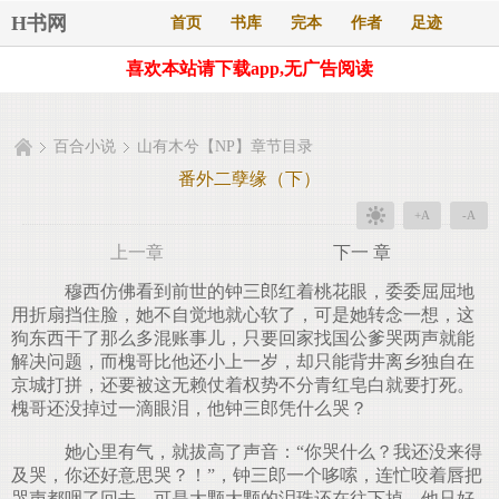
H书网
首页
书库
完本
作者
足迹
喜欢本站请下载app,无广告阅读
百合小说
山有木兮【NP】章节目录
番外二孽缘（下）
+A
-A
上一章
下一 章
穆西仿佛看到前世的钟三郎红着桃花眼，委委屈屈地
用折扇挡住脸，她不自觉地就心软了，可是她转念一想，这
狗东西干了那么多混账事儿，只要回家找国公爹哭两声就能
解决问题，而槐哥比他还小上一岁，却只能背井离乡独自在
京城打拼，还要被这无赖仗着权势不分青红皂白就要打死。
槐哥还没掉过一滴眼泪，他钟三郎凭什么哭？
她心里有气，就拔高了声音：“你哭什么？我还没来得
及哭，你还好意思哭？！”，钟三郎一个哆嗦，连忙咬着唇把
哭声都咽了回去，可是大颗大颗的泪珠还在往下掉，他只好