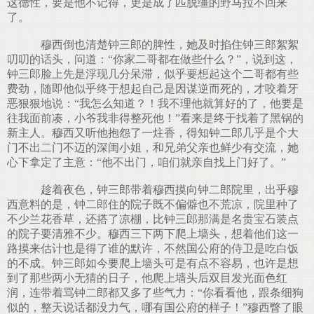
这德性，要是他不记得，更是成了匹脱缰的野马拉不回来
了。
穆西倒也清楚钟三郎的脾性，她及时掐住钟三郎絮絮
叨叨的话头，问道：“你家二哥都在做些什么？”，说到这，
.
钟三郎脸上先是浮现几分呆滞，似乎要想起这个二哥都有些
费劲，随即他似乎终于想起自己是因谋逆而死的，才咬着牙
恶狠狠地说：“我怎么知道？！我不理他就算好的了，他要是
往我面前凑，小爷我非得整死他！”看来是终于找着了黑锅的
新主人。穆西又听他抱怨了一炷香，得知钟二郎几乎是个大
门不出二门不迈的深闺小姐，和兄弟父亲也鲜少有交流，她
心下拿定了主意：“他不出门，咱们就亲自找上门好了。”
趁着夜色，钟三郎带着穆西摸向钟二郎院里，出乎穆
西意料的是，钟二郎住的院子既不偏僻也不荒凉，院里种了
不少兰花香草，还搭了凉棚，比钟三郎那满是名贵宝石装点
的院子要清雅不少。穆西三下两下爬上墙头，想着他们这一
路摸来估计也是得了谁的默许，不然国公府的侍卫是吃白饭
的不成。钟三郎如今要爬上墙头可是有点不容易，也许是想
到了那些两小无猜的日子，他爬上墙头后双目发光面色红
润，连带着骂钟二郎都又多了些气力：“你看看他，跟条细狗
似的，整天说话都没力气，哪有国公府的样子！”穆西瞥了眼