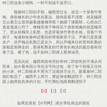
钟三郎这条小细狗，一时不知该不该开口。
顺着钟三郎的手指，穆西望过去，就见一个穿着竹青
袍、身形修长的少年坐在案边。脸倒是看不清楚，就是穆西
怎么看怎么觉得越看越像槐哥呢？她揉了揉眼睛，心想自己
真是鬼迷心窍了，馋槐哥身子馋得见个身形相像的就是槐哥
了。想从前槐哥上私塾，也是穿着身竹青色长袍，背着个书
袋子，每逢秋收春种还要回村帮着家里干活。尹家只是普通
农户，供尹槐去私塾已是全力，所以尹槐来往村里和私塾的
路都是靠脚走的，那身私塾发的竹青色长袍洗到最后都有些
卷了边、褪了色，远不如钟二郎身上那身油亮。
思及此处，穆西倒真有些好奇钟二郎前世的不满从何
而来，如今看来国公爷也没亏待过他，除了有个聒噪又任性
的小弟，钟二郎根本不用为了活着拼尽全力。眼看着钟二郎
熄灯歇息了，穆西手上用力，撑起身体翻进院子，钟三郎没
跟上她突如其来的计划，手忙脚乱地跟着翻进院子
【1】
【2】
【3】
如果您喜欢【H书网】,请分享给身边的朋友