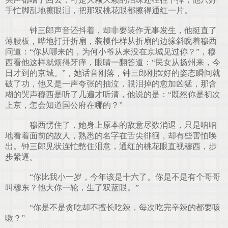
手忙脚乱地擦眼泪，把那双桃花眼都擦得通红一片。
钟三郎声音还抖着，却非要装作无事发生，他挺直了
薄腰板，哗地打开折扇，装模作样从折扇的边缘斜睨着穆西
问道：“你从哪来的，为何小爷从来没在京城见过你？”，穆
西看他这样就烦得牙痒，眼睛一翻答道：“民女从扬州来，今
日才到的京城。”，她话音刚落，钟三郎刚摆好的姿态瞬间就
破了功，他又是一声夸张的抽泣，眼泪掉的愈加凶猛，那含
糊的哭声穆西是听了几遍才听清，他说的是：“既然你是初次
上京，怎会知道国公府在哪的？”
穆西愣住了，她身上原本的敌意尽数消退，只是呐呐
地看着面前的故人，熟悉的名字在舌尖徘徊，却有些害怕唤
出。钟三郎见状连忙憋住泪意，通红的桃花眼直视穆西，步
步紧逼。
“你比我小一岁，今年该是十六了。你是不是有个哥哥
叫穆东？他大你一轮，生了双蓝眼。”
“你是不是贪吃却不擅长吃辣，每次吃完辛辣的都要咳
嗽？”