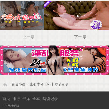
上一章
下一 章
百合小说
山有木兮【NP】章节目录
首页
排行
书库
全本
阅读记录
H书网移动版