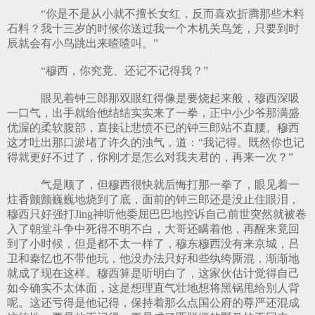
“你是不是从小就不擅长女红，反而喜欢折腾那些木料
石料？我十三岁的时候你送过我一个木机关鸟笼，只要到时
辰就会有小鸟跳出来喳喳叫。”
“穆西，你究竟、还记不记得我？”
眼见着钟三郎那双眼红得像是要烧起来般，穆西深吸
一口气，出手就给他结结实实来了一拳，正中小少爷那满盛
优渥的柔软腹部，直接让悲愤不已的钟三郎站不直腰。穆西
这才吐出那口淤堵了许久的浊气，道：“我记得。既然你也记
得就更好不过了，你刚才是怎么对我夫君的，再来一次？”
气是顺了，但穆西很快就后悔打那一拳了，眼见着一
炷香颤颤巍巍地烧到了底，面前的钟三郎还是没止住眼泪，
穆西只好强打Jing神听他委屈巴巴地控诉自己前世突然就被卷
入了朝堂斗争中死得不明不白，大哥还瞒着他，再醒来竟回
到了小时候，但是都不太一样了，穆东穆西没有来京城，吕
卫和秦忆也不带他玩，他没办法只好和些纨绔厮混，渐渐地
就成了现在这样。穆西算是听明白了，这家伙估计觉得自己
如今确实不太体面，这是想理直气壮地想将黑锅甩给别人背
呢。这还亏得是他记得，保持着那么点国公府的尊严还混成